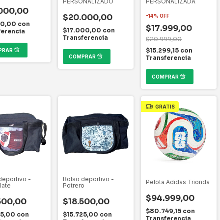
PERSONALIZADO
PERSONALIZADA
000,00
$20.000,00
-
14
%
OFF
50,00
con
$17.999,00
$17.000,00
con
ferencia
Transferencia
$20.999,00
$15.299,15
con
Transferencia
GRATIS
deportivo -
Bolso deportivo -
Pelota Adidas Trionda
late
Potrero
$94.999,00
500,00
$18.500,00
$80.749,15
con
25,00
con
$15.725,00
con
Transferencia