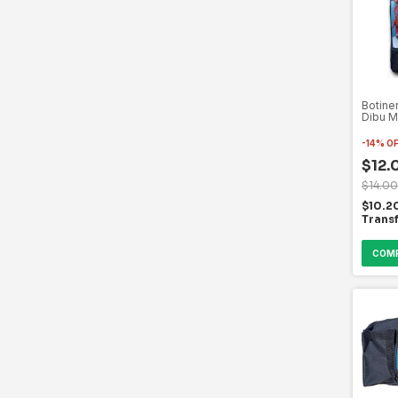
Botiner
Dibu M
-
14
%
O
$12.
$14.0
$10.2
Trans