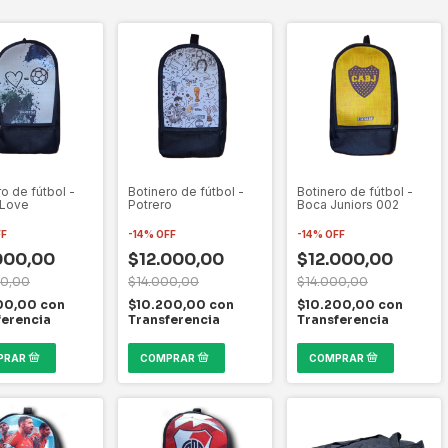
o de fútbol -
Botinero de fútbol -
Botinero de fútbol -
 Love
Potrero
Boca Juniors 002
FF
-
14
%
OFF
-
14
%
OFF
000,00
$12.000,00
$12.000,00
00,00
$14.000,00
$14.000,00
00,00
con
$10.200,00
con
$10.200,00
con
ferencia
Transferencia
Transferencia