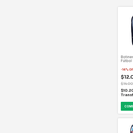
Botiner
Fútbol
-
14
%
O
$12.
$14.0
$10.2
Trans