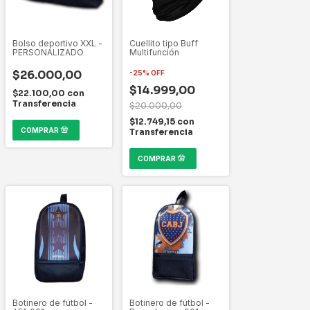
Bolso deportivo XXL -
Cuellito tipo Buff
PERSONALIZADO
Multifunción
$26.000,00
-
25
%
OFF
$14.999,00
$22.100,00
con
Transferencia
$20.000,00
$12.749,15
con
Transferencia
Botinero de fútbol -
Botinero de fútbol -