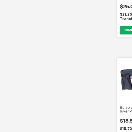
$25.
$21.2
Trans
Bolso 
River P
$18.
$15.7