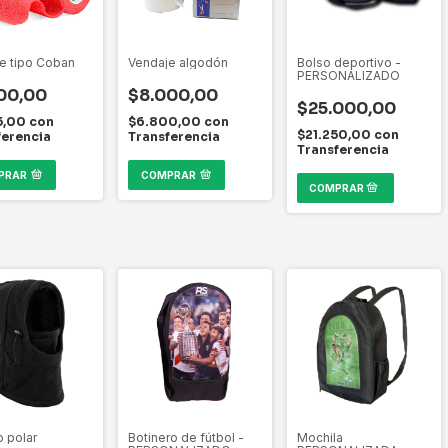
e tipo Coban
Vendaje algodón
Bolso deportivo -
PERSONALIZADO
00,00
$8.000,00
$25.000,00
5,00
con
$6.800,00
con
$21.250,00
con
ferencia
Transferencia
Transferencia
PRAR
COMPRAR
o polar
Botinero de fútbol -
Mochila