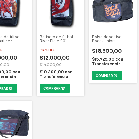
o de fútbol -
Botinero de fútbol -
Bolso deportivo -
artinez
River Plate 001
Boca Juniors
$18.500,00
FF
-
14
%
OFF
000,00
$12.000,00
$15.725,00
con
Transferencia
00,00
$14.000,00
00,00
con
$10.200,00
con
ferencia
Transferencia