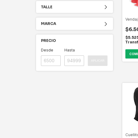
TALLE
Vendaj
MARCA
$6.5
$5.52
PRECIO
Trans
Desde
Hasta
COM
APLICAR
Cuellit