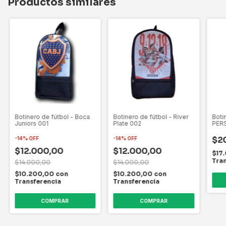
Productos similares
Botinero de fútbol - Boca
Botinero de fútbol - River
Boti
Juniors 001
Plate 002
PER
$2
-
14
%
OFF
-
14
%
OFF
$12.000,00
$12.000,00
$17
Tra
$14.000,00
$14.000,00
$10.200,00
con
$10.200,00
con
Transferencia
Transferencia