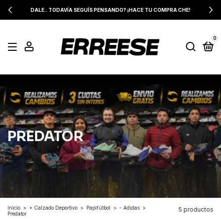
DALE.. TODAVÍA SEGUÍS PENSANDO? ¡HACE TU COMPRA CHE!
0
PREDATOR
Inicio
>
+ Calzado Deportivo
>
Papifútbol
>
- Adidas
>
5 productos
Predator