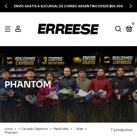
ENVÍO GRATIS A SUCURSAL DE CORREO ARGENTINO DESDE $64.999
0
PHANTOM
Inicio
>
+ Calzado Deportivo
>
Papifútbol
>
- Nike
>
7 productos
Phantom