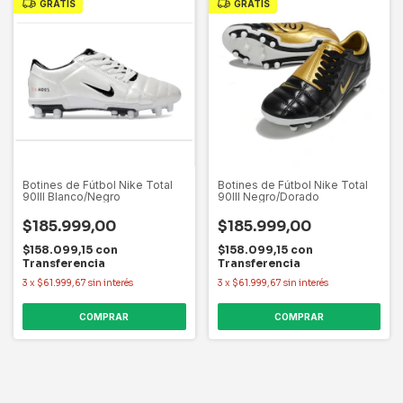
GRATIS
GRATIS
Botines de Fútbol Nike Total
Botines de Fútbol Nike Total
90III Blanco/Negro
90III Negro/Dorado
$185.999,00
$185.999,00
$158.099,15
con
$158.099,15
con
Transferencia
Transferencia
3
x
$61.999,67
sin interés
3
x
$61.999,67
sin interés
COMPRAR
COMPRAR