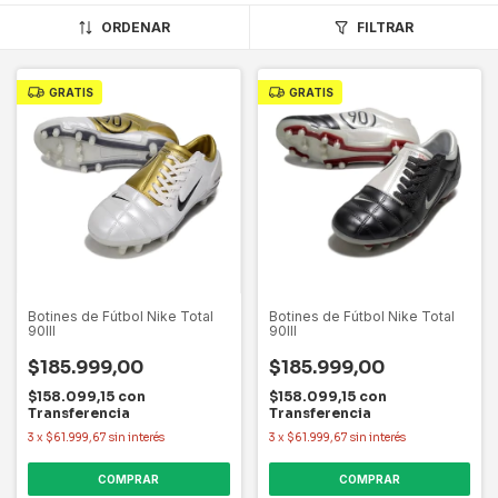
ORDENAR
FILTRAR
GRATIS
GRATIS
Botines de Fútbol Nike Total
Botines de Fútbol Nike Total
90III
90III
$185.999,00
$185.999,00
$158.099,15
con
$158.099,15
con
Transferencia
Transferencia
3
x
$61.999,67
sin interés
3
x
$61.999,67
sin interés
COMPRAR
COMPRAR