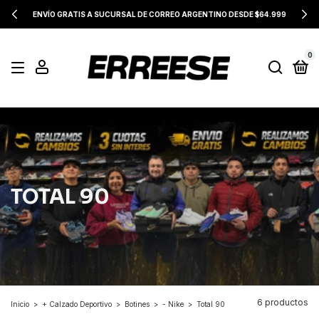
ENVÍO GRATIS A SUCURSAL DE CORREO ARGENTINO DESDE $64.999
0
TOTAL 90
6 productos
Inicio
>
+ Calzado Deportivo
>
Botines
>
- Nike
>
Total 90