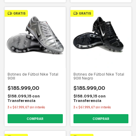
GRATIS
GRATIS
Botines de Fútbol Nike Total
Botines de Fútbol Nike Total
90III
90III Negro
$185.999,00
$185.999,00
$158.099,15
con
$158.099,15
con
Transferencia
Transferencia
3
x
$61.999,67
sin interés
3
x
$61.999,67
sin interés
COMPRAR
COMPRAR