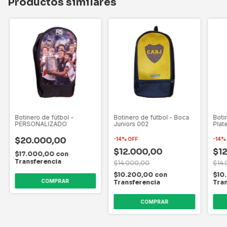
Productos similares
Botinero de fútbol -
Botinero de fútbol - Boca
Boti
PERSONALIZADO
Juniors 002
Plat
$20.000,00
-
14
%
OFF
-
14
$12.000,00
$1
$17.000,00
con
Transferencia
$14.000,00
$14
$10.200,00
con
$10
Transferencia
Tra