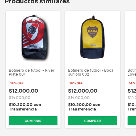
Productos similares
Botinero de fútbol - River
Botinero de fútbol - Boca
Boti
Plate 001
Juniors 002
Lov
-
14
%
OFF
-
14
%
OFF
-
14
$12.000,00
$12.000,00
$1
$14.000,00
$14.000,00
$14
$10.200,00
con
$10.200,00
con
$10
Transferencia
Transferencia
Tra