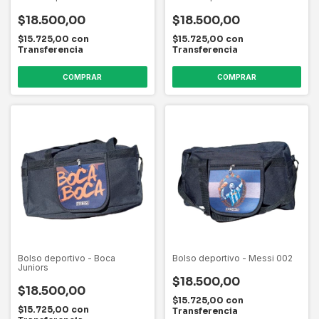
$18.500,00
$18.500,00
$15.725,00
con
$15.725,00
con
Transferencia
Transferencia
Bolso deportivo - Boca
Bolso deportivo - Messi 002
Juniors
$18.500,00
$18.500,00
$15.725,00
con
$15.725,00
con
Transferencia