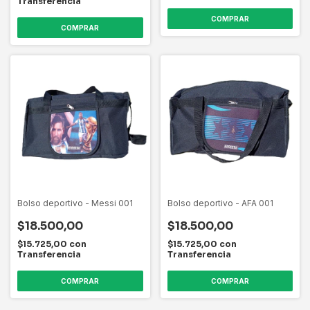
Transferencia
Bolso deportivo - Messi 001
Bolso deportivo - AFA 001
$18.500,00
$18.500,00
$15.725,00
con
$15.725,00
con
Transferencia
Transferencia