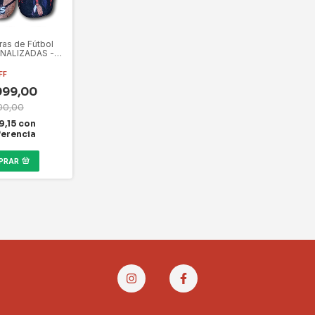
ras de Fútbol
NALIZADAS -
o Común
FF
999,00
00,00
9,15
con
ferencia
PRAR