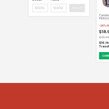
APLICAR
Canille
PERSO
Model
-
24
%
O
$18.
$25.0
$16.14
Trans
COM