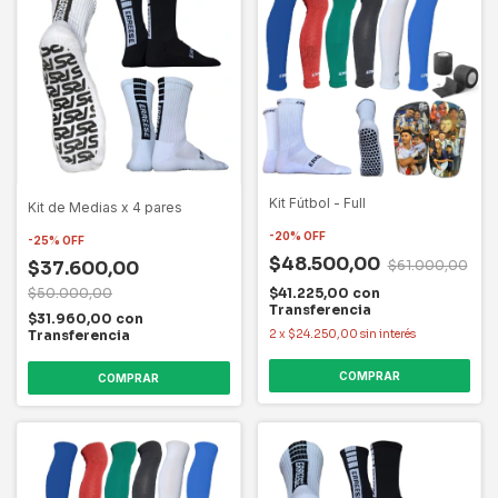
Kit Fútbol - Full
Kit de Medias x 4 pares
-
20
%
OFF
-
25
%
OFF
$48.500,00
$61.000,00
$37.600,00
$41.225,00
con
$50.000,00
Transferencia
$31.960,00
con
2
x
$24.250,00
sin interés
Transferencia
COMPRAR
COMPRAR