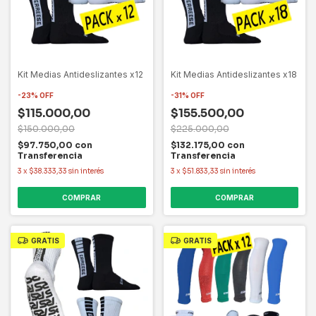
Kit Medias Antideslizantes x12
Kit Medias Antideslizantes x18
-
23
%
OFF
-
31
%
OFF
$115.000,00
$155.500,00
$150.000,00
$225.000,00
$97.750,00
con
$132.175,00
con
Transferencia
Transferencia
3
x
$38.333,33
sin interés
3
x
$51.833,33
sin interés
COMPRAR
COMPRAR
GRATIS
GRATIS