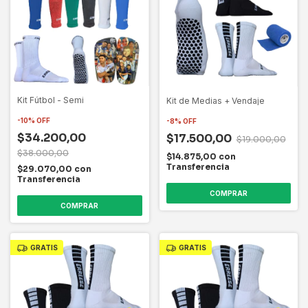
Kit Fútbol - Semi
Kit de Medias + Vendaje
-
10
%
OFF
-
8
%
OFF
$34.200,00
$17.500,00
$19.000,00
$38.000,00
$14.875,00
con
Transferencia
$29.070,00
con
Transferencia
COMPRAR
COMPRAR
GRATIS
GRATIS