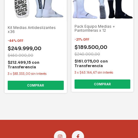
Pack Equipo Medias +
Kit Medias Antideslizantes
Pantorrilleras x 12
x36
-
21
%
OFF
-
44
%
OFF
$189.500,00
$249.999,00
$240.000,00
$450.000,00
$161.075,00
con
$212.499,15
con
Transferencia
Transferencia
3
x
$63.166,67
sin interés
3
x
$83.333,00
sin interés
COMPRAR
COMPRAR