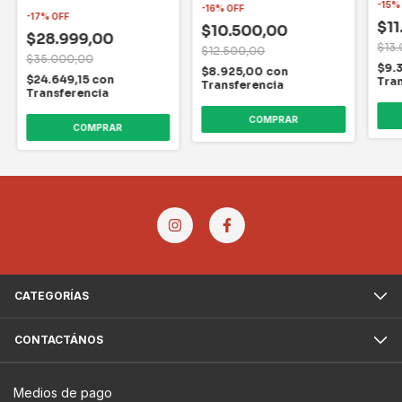
Modelo Flexible
-
15
-
16
%
OFF
-
17
%
OFF
$11
$10.500,00
$28.999,00
$13
$12.500,00
$35.000,00
$9.
$8.925,00
con
$24.649,15
con
Tra
Transferencia
Transferencia
COMPRAR
COMPRAR
CATEGORÍAS
CONTACTÁNOS
Medios de pago