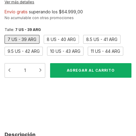
Ver más detalles
Envío gratis
superando los
$64.999,00
No acumulable con otras promociones
Talle:
7 US - 39 ARG
7 US - 39 ARG
8 US - 40 ARG
8.5 US - 41 ARG
9.5 US - 42 ARG
10 US - 43 ARG
11 US - 44 ARG
Medios de envío
CAMBIAR CP
Entregas para el CP:
CALCULAR
Descripción