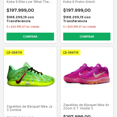
Kobe 9 Elite Low 'What The
Kobe 6 Protro Grinch
Kobe
$197.999,00
$197.999,00
$168.299,15
con
$168.299,15
con
Transferencia
Transferencia
3
x
$65.999,67
sin interés
3
x
$65.999,67
sin interés
COMPRAR
COMPRAR
GRATIS
GRATIS
Zapatillas de Básquet Nike Air
Zapatillas de Básquet Nike Ja
Zoom G.T. Hustle 3
3 Zombie
$197.999,00