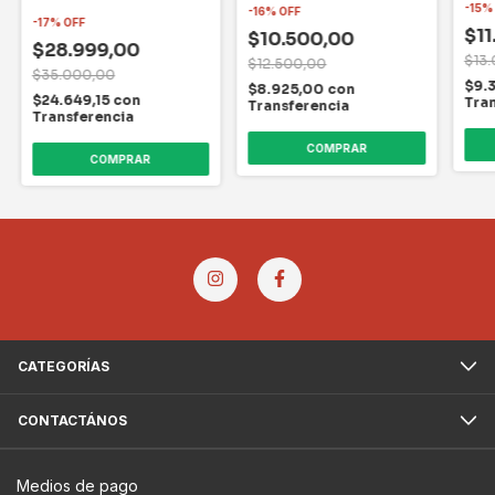
Modelo Flexible
-
15
-
16
%
OFF
-
17
%
OFF
$11
$10.500,00
$28.999,00
$13
$12.500,00
$35.000,00
$9.
$8.925,00
con
$24.649,15
con
Tra
Transferencia
Transferencia
COMPRAR
COMPRAR
CATEGORÍAS
CONTACTÁNOS
Medios de pago