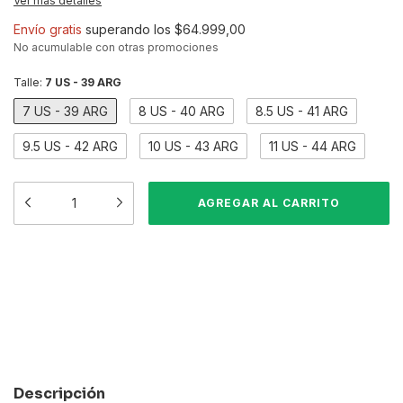
Ver más detalles
Envío gratis
superando los
$64.999,00
No acumulable con otras promociones
Talle:
7 US - 39 ARG
7 US - 39 ARG
8 US - 40 ARG
8.5 US - 41 ARG
9.5 US - 42 ARG
10 US - 43 ARG
11 US - 44 ARG
Medios de envío
CAMBIAR CP
Entregas para el CP:
CALCULAR
Descripción